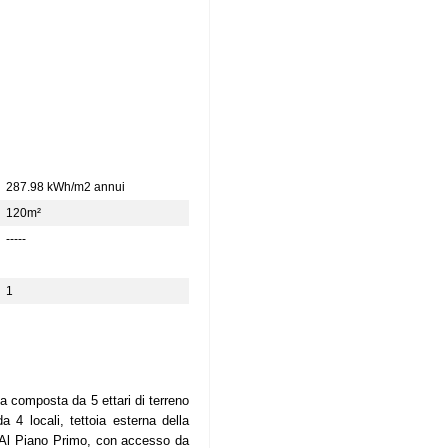
287.98 kWh/m2 annui
120m²
-----
1
 composta da 5 ettari di terreno
4 locali, tettoia esterna della
. Al Piano Primo, con accesso da