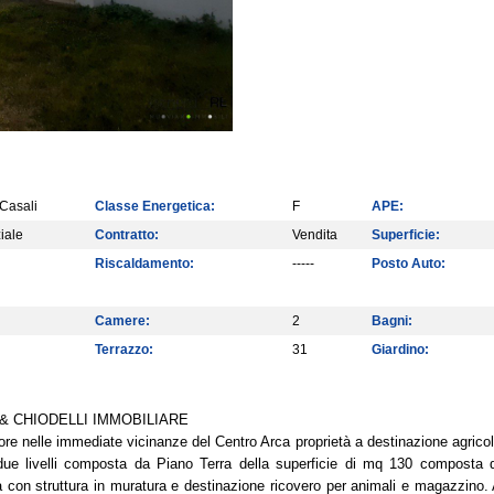
 Casali
Classe Energetica:
F
APE:
iale
Contratto:
Vendita
Superficie:
Riscaldamento:
-----
Posto Auto:
Camere:
2
Bagni:
Terrazzo:
31
Giardino:
& CHIODELLI IMMOBILIARE
nelle immediate vicinanze del Centro Arca proprietà a destinazione agricola
ue livelli composta da Piano Terra della superficie di mq 130 composta da 
ta con struttura in muratura e destinazione ricovero per animali e magazzino