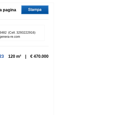
a pagina
3482 (Cell. 3293222916)
genera-re.com
23
120 m² | € 470.000