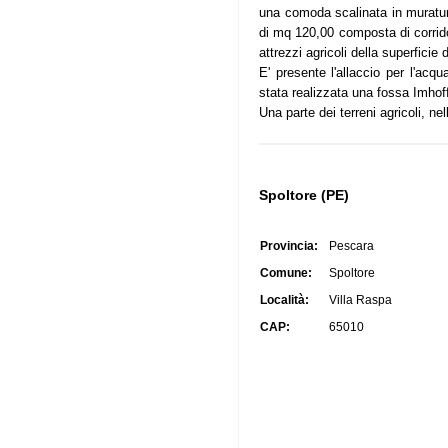
una comoda scalinata in muratur
di mq 120,00 composta di corrido
attrezzi agricoli della superficie
E' presente l'allaccio per l'acq
stata realizzata una fossa Imhoff 
Una parte dei terreni agricoli, ne
Spoltore (PE)
Provincia:
Pescara
Comune:
Spoltore
Località:
Villa Raspa
CAP:
65010