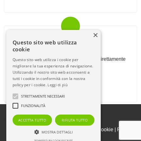
×
Newsletter Immobiliare
Questo sito web utilizza
cookie
Ricevi le nostre proposte immobiliari direttamente
Questo sito web utilizza i cookie per
migliorare la tua esperienza di navigazione.
nella tua email!
Utilizzando il nostro sito web acconsenti a
tutti i cookie in conformità con la nostra
policy per i cookie.
Leggi di più
STRETTAMENTE NECESSARI
FUNZIONALITÀ
ACCETTA TUTTO
RIFIUTA TUTTO
Admin
|
Informativa Privacy
|
Informativa Cookie
|
Revoca
MOSTRA DETTAGLI
Consensi
POWERED BY COOKIESCRIPT