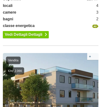
locali
4
camere
3
bagni
2
classe energetica
Vedi Dettagli Dettagli
+
Vendita
€/m² 2.066