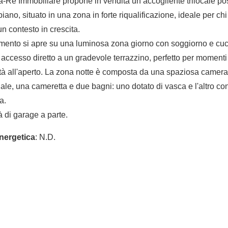
-Re Immobiliare propone in vendita un accogliente trilocale pos
ano, situato in una zona in forte riqualificazione, ideale per ch
un contesto in crescita.
mento si apre su una luminosa zona giorno con soggiorno e cuc
 accesso diretto a un gradevole terrazzino, perfetto per momenti 
ità all'aperto. La zona notte è composta da una spaziosa camera
ale, una cameretta e due bagni: uno dotato di vasca e l'altro c
a.
à di garage a parte.
nergetica
: N.D.